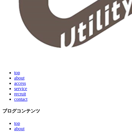
top
about
access
service
recruit
contact
ブログコンテンツ
top
about