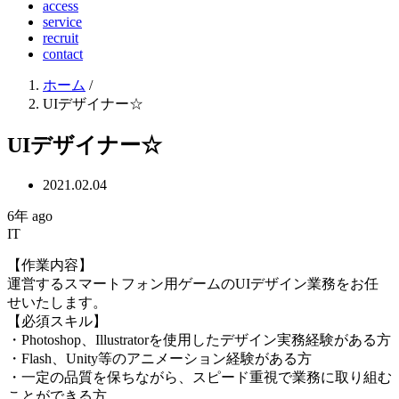
access
service
recruit
contact
ホーム
/
UIデザイナー☆
UIデザイナー☆
2021.02.04
6年 ago
IT
【作業内容】
運営するスマートフォン用ゲームのUIデザイン業務をお任
せいたします。
【必須スキル】
・Photoshop、Illustratorを使用したデザイン実務経験がある方
・Flash、Unity等のアニメーション経験がある方
・一定の品質を保ちながら、スピード重視で業務に取り組む
ことができる方